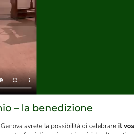
nio – la benedizione
Genova avrete la possibilità di celebrare
il vo