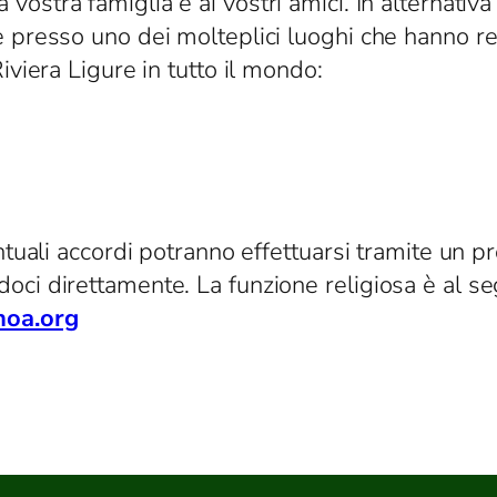
 vostra famiglia e ai vostri amici. In alternativ
e presso uno dei molteplici luoghi che hanno re
iviera Ligure in tutto il mondo:
ntuali accordi potranno effettuarsi tramite un pr
ci direttamente. La funzione religiosa è al seg
noa.org