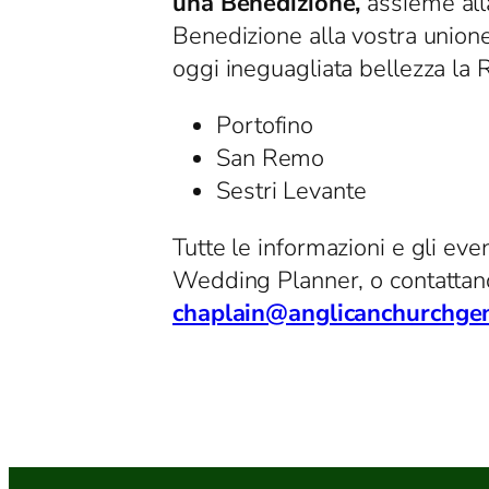
una Benedizione,
assieme alla
Benedizione alla vostra union
oggi ineguagliata bellezza la R
Portofino
San Remo
Sestri Levante
Tutte le informazioni e gli eve
Wedding Planner, o contattando
chaplain@anglicanchurchge